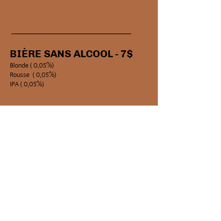
_________
____
______
__
_
__
___
BIÈRE SANS ALCOOL - 7$​
Blonde ( 0,05%)
Rousse ( 0,05%)
IPA ( 0,05%)
Envoyez nous un courriel
Réservez une table à Laval
Réservez une table à Terrebonne
© 2022 Tous droits réservés à Le Black Forest | cuisine urbaine