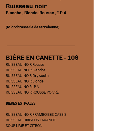
Ruisseau noir
Blanche
, Blonde, Rousse
, I.P.A
(Microbrasserie de terrebonne)
_
________
___
______
___
_____
BIÈRE EN CANETTE - 10$
RUISSEAU NOIR Rousse
RUISSEAU NOIR Blanche
RUISSEAU NOIR Dry south
RUISSEAU NOIR Blonde
RUISSEAU NOIR I.P.A
RUISSEAU NOIR ROUSSE POIVRÉ
BIÈRES ESTIVALES
RUISSEAU NOIR FRAMBOISES CASSIS
RUISSEAU HIBISCUS LAVANDE
​SOUR LIME ET CITRON