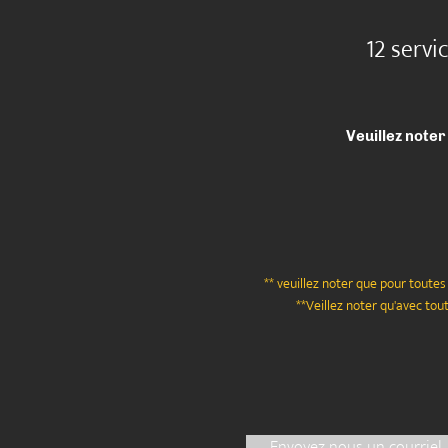
12 servi
Veuillez
noter
** veuillez noter que pour toute
**Veillez noter qu'avec to
Envoyez nous un courriel