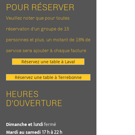
POUR RÉSERVER
Veuillez noter que pour toutes
réservaton d'un groupe de 15
personnes et plus, un motant de 18% de
service sera ajouter à chaque facture
Réservez une table à Laval
Réservez une table à Terrebonne
HEURES
D'OUVERTURE
Dimanche et
lundi
fermé
Mardi au samedi
17 h à 22 h