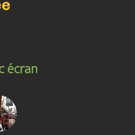
ée
c écran