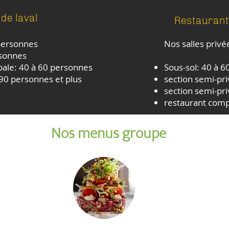
de laval
Restaurant
 personnes
Nos salles privé
rsonnes
pale: 40 à 60 personnes
Sous-sol: 40 à 
 90 personnes et plus
section semi-pr
section semi-pri
restaurant comp
Nos menus groupe